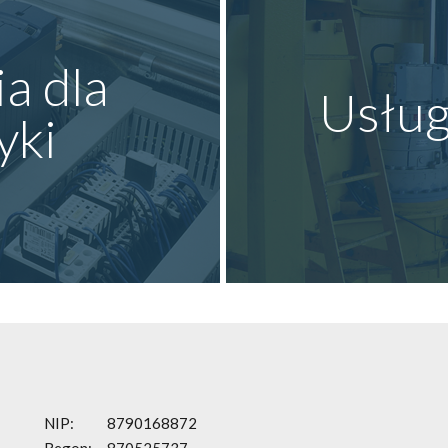
a dla
Usług
yki
NIP:
8790168872