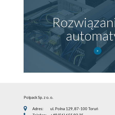
Rozwiązani
automat
Polpack Sp. z o. o.
Adres:
ul. Polna 129, 87-100 Toruń