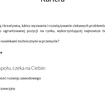
ą i kreatywną, lubisz wyzwania i rozwiązywanie ciekawych problem
 ugruntowanej pozycji na rynku, wykorzystującej najnowsze tec
z nowinkami technicznymi w przemyśle?
ie
połu, czeka na Ciebie:
liwość rozwoju zawodowego
tywacyjny