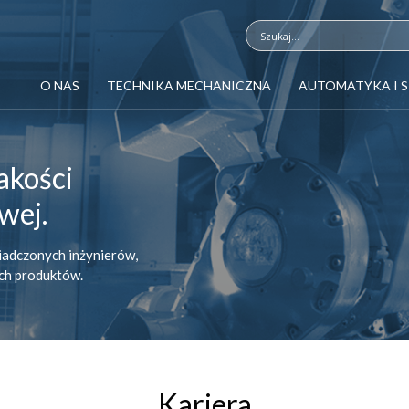
O NAS
TECHNIKA MECHANICZNA
AUTOMATYKA I 
akości
wej.
iadczonych inżynierów,
ych produktów.
Kariera