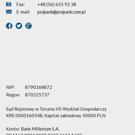
Fax:
+48 (56) 655 92 38
E-mail:
polpack@polpack.com.pl
NIP:
8790168872
Regon:
870525737
Sąd Rejonowy w Toruniu VII Wydział Gospodarczy
KRS 0000160548, Kapitał zakładowy 50000 PLN
Konto: Bank Millenium S.A.